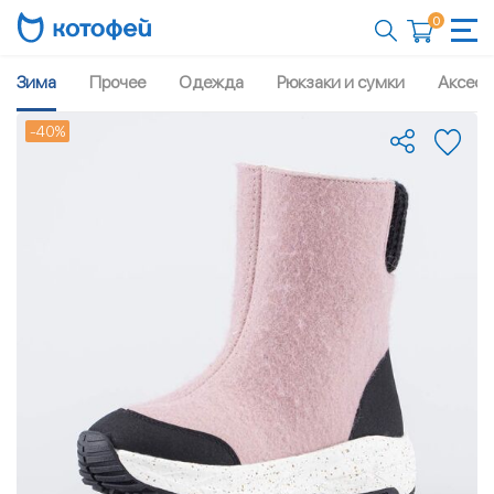
0
Зима
Прочее
Одежда
Рюкзаки и сумки
Аксесс
-40%