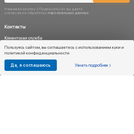
Нажимая кнопку «Подписаться» вы даете
согласие на обработку
персональных данных
Контакты
Клиентская служба
8 800 333 08 45
Пользуясь сайтом, вы соглашаетесь с использованием куки и
политикой конфиденциальности
info@kotofey.ru
Магазины в Москва (50)
Узнать подробнее
Да, я соглашаюсь
Интернет-магазин
+7 495 212-93-79
shop@kotofey.ru
Покупателям