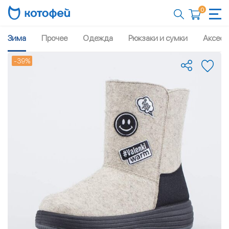
0
Зима
Прочее
Одежда
Рюкзаки и сумки
Аксесс
-39%