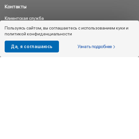
Контакты
Клиентская служба
8 800 333 08 45
Пользуясь сайтом, вы соглашаетесь с использованием куки и
политикой конфиденциальности
info@kotofey.ru
Магазины в Москва (50)
Узнать подробнее
Да, я соглашаюсь
Интернет-магазин
+7 495 212-93-79
shop@kotofey.ru
Покупателям
О компании
Партнерам