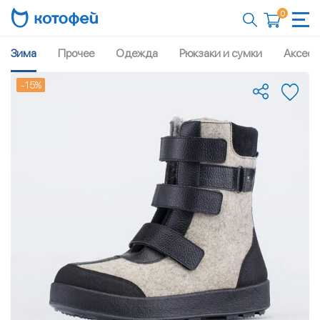
0
Зима
Прочее
Одежда
Рюкзаки и сумки
Аксесс
-15%