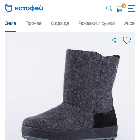
0
Зима
Прочее
Одежда
Рюкзаки и сумки
Аксесс