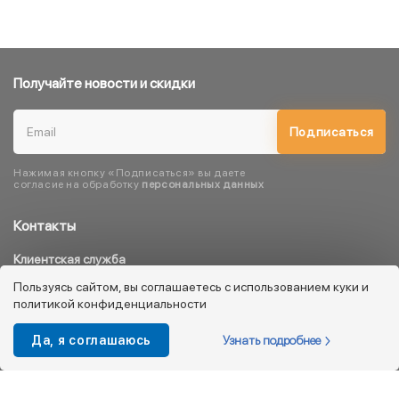
Получайте новости и скидки
Подписаться
Нажимая кнопку «Подписаться» вы даете
согласие на обработку
персональных данных
Контакты
Клиентская служба
8 800 333 08 45
Пользуясь сайтом, вы соглашаетесь с использованием куки и
политикой конфиденциальности
info@kotofey.ru
Магазины в Москва (50)
Узнать подробнее
Да, я соглашаюсь
Интернет-магазин
+7 495 212-93-79