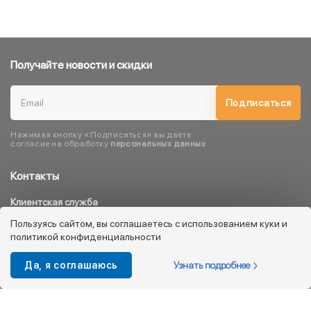
Получайте новости и скидки
Подписаться
Нажимая кнопку «Подписаться» вы даете
согласие на обработку
персональных данных
Контакты
Клиентская служба
8 800 333 08 45
Пользуясь сайтом, вы соглашаетесь с использованием куки и
политикой конфиденциальности
info@kotofey.ru
Магазины в Москва (50)
Узнать подробнее
Да, я соглашаюсь
Интернет-магазин
+7 495 212-93-79