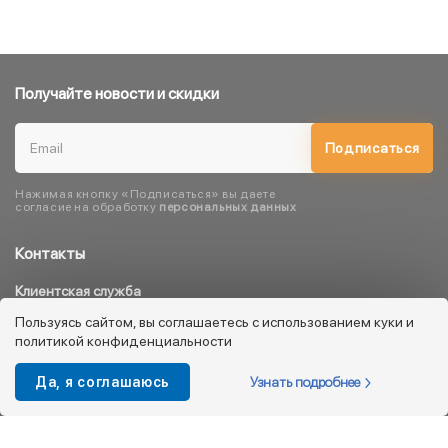
Получайте новости и скидки
Подписаться
Нажимая кнопку «Подписаться» вы даете
согласие на обработку
персональных данных
Контакты
Клиентская служба
8 800 333 08 45
Пользуясь сайтом, вы соглашаетесь с использованием куки и
политикой конфиденциальности
info@kotofey.ru
Магазины в Москва (50)
Узнать подробнее
Да, я соглашаюсь
Интернет-магазин
+7 495 212-93-79