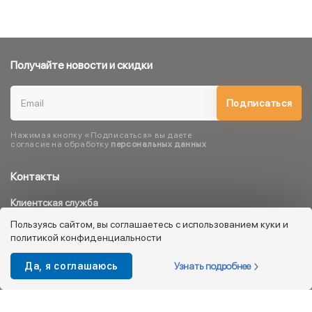
Получайте новости и скидки
Подписаться
Нажимая кнопку «Подписаться» вы даете
согласие на обработку
персональных данных
Контакты
Клиентская служба
8 800 333 08 45
Пользуясь сайтом, вы соглашаетесь с использованием куки и
политикой конфиденциальности
info@kotofey.ru
Магазины в Москва (50)
Узнать подробнее
Да, я соглашаюсь
Интернет-магазин
+7 495 212-93-79