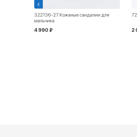
и для
724023-21 Сандалии
02
ша
2 050 ₽
4 090 ₽
3 