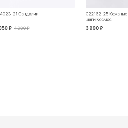
2162-25 Кожаные сандалии Первые
322065-24 Кожаные
ги Космос
мальчика
990 ₽
3 990 ₽
4 890 ₽