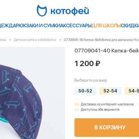
ДЕЖДА
РЮКЗАКИ И СУМКИ
АКСЕССУАРЫ
ДЛЯ ШКОЛЫ
СКИДК
боры
Детские кепки и бейсболки
07709041-40 Кепка-бейсболка для мальчика Hi
07709041-40 Кепка-бейс
1 200 ₽
Выберите размер
50-52
52-54
54-
Доставка из интернет-магазина
Доступны оба варианта
В КОРЗИНУ