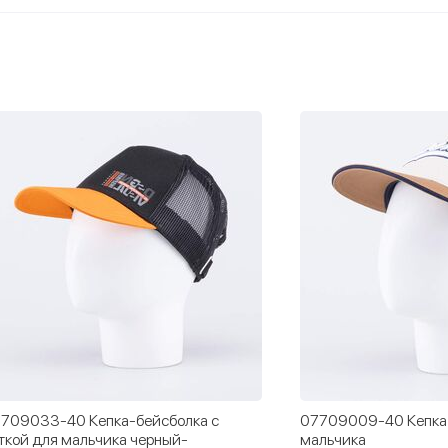
709009-40 Кепка - бейсболка для
07709043-40 Кепка-
льчика
мальчика черный