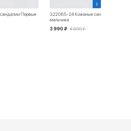
 сандалии для
322136-27 Кожаные сандалии для
мальчика
4 990 ₽