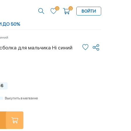
0
0
ВОЙТИ
И ДО 50%
 синий
болка для мальчика Hi синий
56
Выкупить в магазине