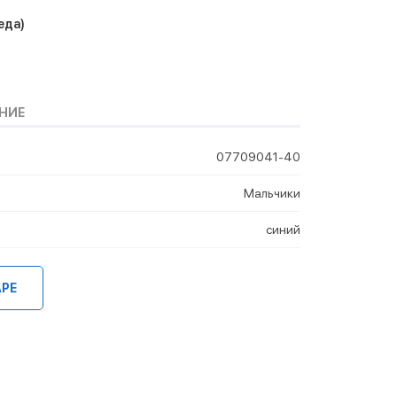
еда)
НИЕ
07709041-40
Мальчики
синий
АРЕ