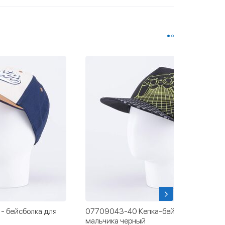
бейсболка для
07711316-40 Панама-кепка
удлиненная ДИНО