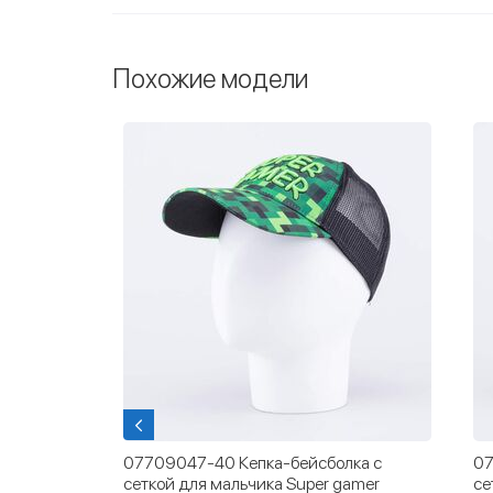
Похожие модели
ка с
07709033-40 Кепка-бейсболка с
07
amer
сеткой для мальчика черный-
ма