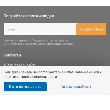
Получайте новости и скидки
Подписаться
Нажимая кнопку «Подписаться» вы даете
согласие на обработку
персональных данных
Контакты
Клиентская служба
8 800 333 08 45
Пользуясь сайтом, вы соглашаетесь с использованием куки и
политикой конфиденциальности
info@kotofey.ru
Магазины в Москва (50)
Узнать подробнее
Да, я соглашаюсь
Интернет-магазин
+7 495 212-93-79
shop@kotofey.ru