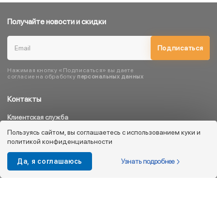
Получайте новости и скидки
Подписаться
Нажимая кнопку «Подписаться» вы даете
согласие на обработку
персональных данных
Контакты
Клиентская служба
8 800 333 08 45
Пользуясь сайтом, вы соглашаетесь с использованием куки и
политикой конфиденциальности
info@kotofey.ru
Магазины в Москва (50)
Узнать подробнее
Да, я соглашаюсь
Интернет-магазин
+7 495 212-93-79
shop@kotofey.ru