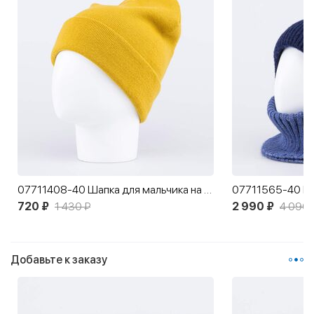
07711408-40 Шапка для мальчика на осень/весну Горчичный
07711565-40 Ша
720 ₽
1 430 ₽
2 990 ₽
4 090 
Добавьте к заказу