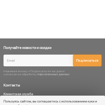
Получайте новости и скидки
Подписаться
Нажимая кнопку «Подписаться» вы даете
согласие на обработку
персональных данных
Контакты
Клиентская служба
8 800 333 08 45
Пользуясь сайтом, вы соглашаетесь с использованием куки и