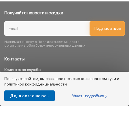
Получайте новости и скидки
Подписаться
Нажимая кнопку «Подписаться» вы даете
согласие на обработку
персональных данных
Контакты
Клиентская служба
8 800 333 08 45
Пользуясь сайтом, вы соглашаетесь с использованием куки и
политикой конфиденциальности
info@kotofey.ru
Магазины в Москва (50)
Узнать подробнее
Да, я соглашаюсь
Интернет-магазин
+7 495 212-93-79
shop@kotofey.ru