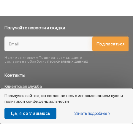
Получайте новости и скидки
Подписаться
Нажимая кнопку «Подписаться» вы даете
согласие на обработку
персональных данных
Контакты
Клиентская служба
8 800 333 08 45
Пользуясь сайтом, вы соглашаетесь с использованием куки и
политикой конфиденциальности
info@kotofey.ru
Магазины в Москва (50)
Узнать подробнее
Да, я соглашаюсь
Интернет-магазин
+7 495 212-93-79