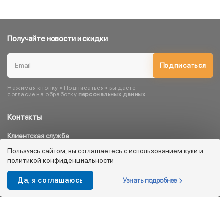
Получайте новости и скидки
Подписаться
Нажимая кнопку «Подписаться» вы даете
согласие на обработку
персональных данных
Контакты
Клиентская служба
8 800 333 08 45
Пользуясь сайтом, вы соглашаетесь с использованием куки и
политикой конфиденциальности
info@kotofey.ru
Магазины в Москва (50)
Узнать подробнее
Да, я соглашаюсь
Интернет-магазин
+7 495 212-93-79