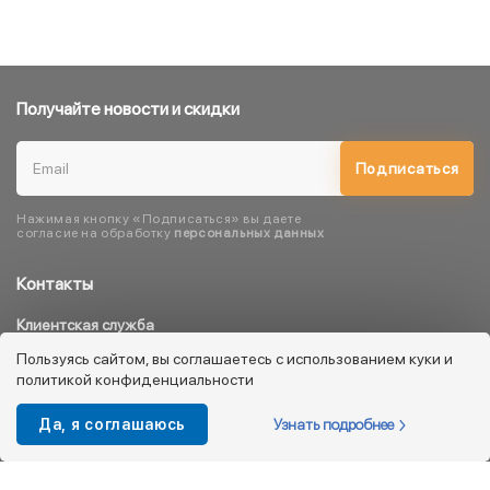
Получайте новости и скидки
Подписаться
Нажимая кнопку «Подписаться» вы даете
согласие на обработку
персональных данных
Контакты
Клиентская служба
8 800 333 08 45
Пользуясь сайтом, вы соглашаетесь с использованием куки и
политикой конфиденциальности
info@kotofey.ru
Магазины в Москва (50)
Узнать подробнее
Да, я соглашаюсь
Интернет-магазин
+7 495 212-93-79