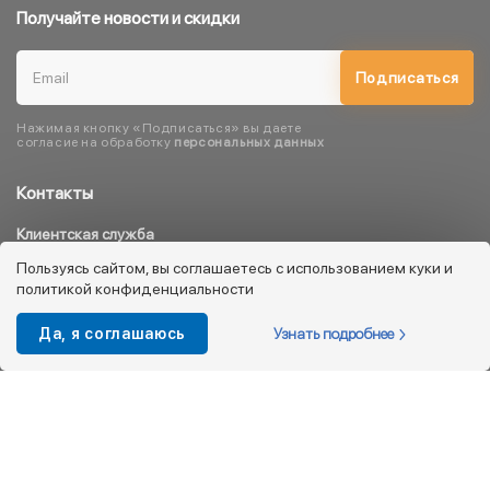
Получайте новости и скидки
Подписаться
Нажимая кнопку «Подписаться» вы даете
согласие на обработку
персональных данных
Контакты
Клиентская служба
8 800 333 08 45
Пользуясь сайтом, вы соглашаетесь с использованием куки и
политикой конфиденциальности
info@kotofey.ru
Магазины в Москва (50)
Узнать подробнее
Да, я соглашаюсь
Интернет-магазин
+7 495 212-93-79
shop@kotofey.ru