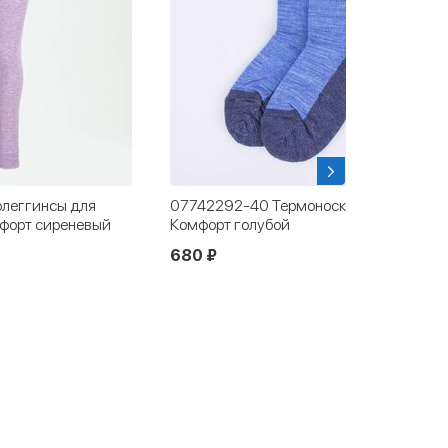
леггинсы для
07742292-40 Термоноски Котофей
форт сиреневый
Комфорт голубой
680 ₽