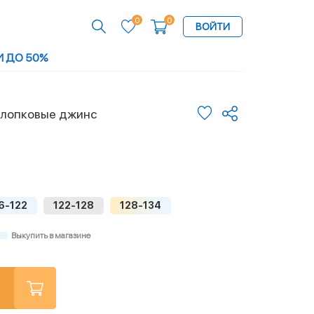
0
0
ВОЙТИ
И ДО 50%
хлопковые джинс
6-122
122-128
128-134
Выкупить в магазине