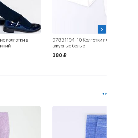
е колготки в
07831194-10 Колготки плотные
синий
ажурные белые
380 ₽