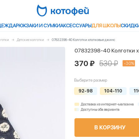
ДЕЖДА
РЮКЗАКИ И СУМКИ
АКСЕССУАРЫ
ДЛЯ ШКОЛЫ
СКИДК
лготки
Детские колготки
07832398-40 Колготки хлопковые джинс
07832398-40 Колготки 
370 ₽
530 ₽
-30%
Выберите размер
92-98
104-110
11
Доставка из интернет-магазина
Доступны оба варианта
В КОРЗИНУ