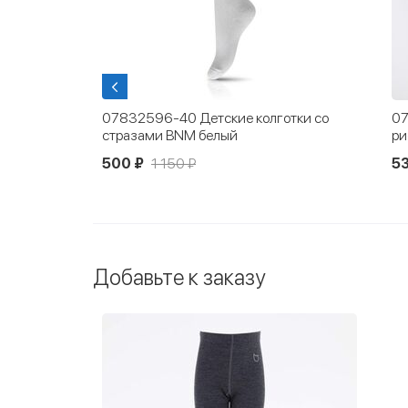
кие белые
07832596-40 Детские колготки со
07
стразами BNM белый
ри
500 ₽
1 150 ₽
53
Добавьте к заказу