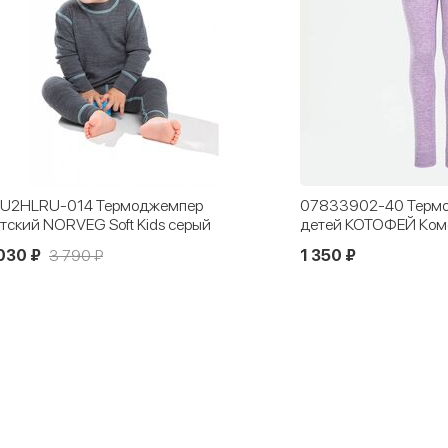
U2HLRU-014 Термоджемпер
07833902-40 Термо
тский NORVEG Soft Kids серый
детей КОТОФЕЙ Ком
030 ₽
3 790 ₽
1 350 ₽