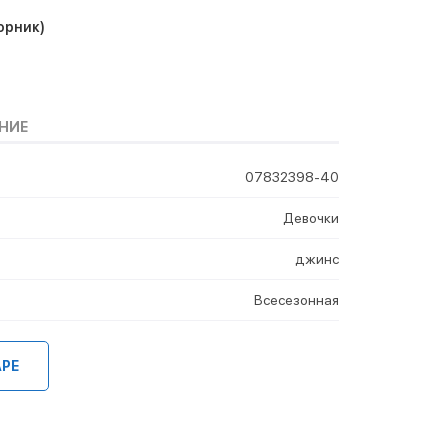
орник)
НИЕ
07832398-40
Девочки
джинс
Всесезонная
АРЕ