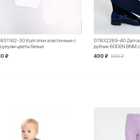
831162-30 Колготки эластичные с
07832269-40 Детски
сунуом цветы белые
рубчик 60DEN BNM 
0 ₽
400 ₽
550 ₽