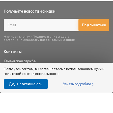
Получайте новости и скидки
Подписаться
Нажимая кнопку «Подписаться» вы даете
согласие на обработку
персональных данных
Контакты
Клиентская служба
8 800 333 08 45
Пользуясь сайтом, вы соглашаетесь с использованием куки и
политикой конфиденциальности
info@kotofey.ru
Магазины в Москва (50)
Узнать подробнее
Да, я соглашаюсь
Интернет-магазин
+7 495 212-93-79
shop@kotofey.ru