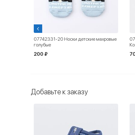
мужские
07742331-20 Носки детские махровые
07
голубые
Ко
200 ₽
70
Добавьте к заказу