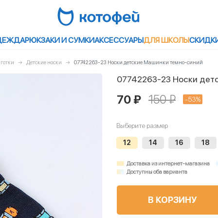
ДЕЖДА
РЮКЗАКИ И СУМКИ
АКСЕССУАРЫ
ДЛЯ ШКОЛЫ
СКИДК
лготки
Детские носки
07742263-23 Носки детские Машинки темно-синий
07742263-23 Носки дет
70 ₽
150 ₽
-53%
Выберите размер
12
14
16
18
Доставка из интернет-магазина
Доступны оба варианта
В КОРЗИНУ