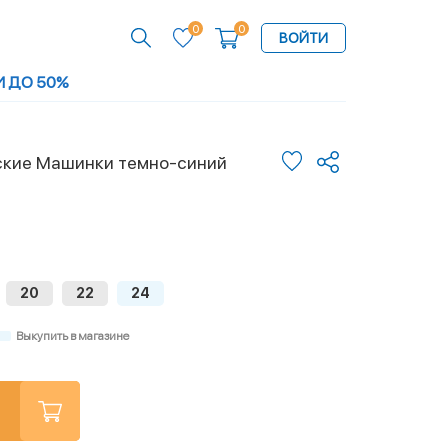
0
0
ВОЙТИ
И ДО 50%
ские Машинки темно-синий
20
22
24
Выкупить в магазине