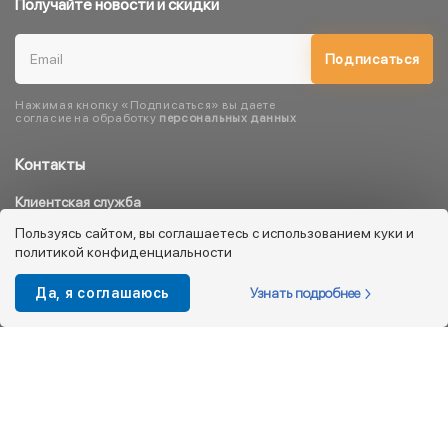
Получайте новости и скидки
Подписаться
Нажимая кнопку «Подписаться» вы даете
согласие на обработку
персональных данных
Контакты
Клиентская служба
8 800 333 08 45
Пользуясь сайтом, вы соглашаетесь с использованием куки и
политикой конфиденциальности
info@kotofey.ru
Магазины в Москва (50)
Узнать подробнее
Да, я соглашаюсь
Интернет-магазин
+7 495 212-93-79
shop@kotofey.ru