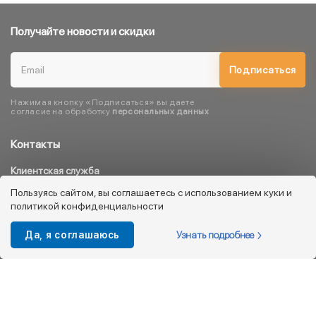
Получайте новости и скидки
Подписаться
Нажимая кнопку «Подписаться» вы даете
согласие на обработку
персональных данных
Контакты
Клиентская служба
8 800 333 08 45
Пользуясь сайтом, вы соглашаетесь с использованием куки и
политикой конфиденциальности
info@kotofey.ru
Магазины в Москва (50)
Узнать подробнее
Да, я соглашаюсь
Интернет-магазин
+7 495 212-93-79
shop@kotofey.ru