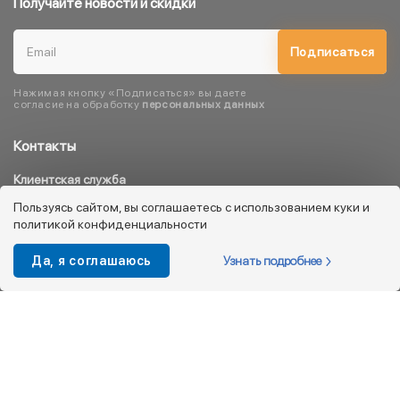
Получайте новости и скидки
Подписаться
Нажимая кнопку «Подписаться» вы даете
согласие на обработку
персональных данных
Контакты
Клиентская служба
8 800 333 08 45
Пользуясь сайтом, вы соглашаетесь с использованием куки и
политикой конфиденциальности
info@kotofey.ru
Магазины в Москва (50)
Узнать подробнее
Да, я соглашаюсь
Интернет-магазин
+7 495 212-93-79
shop@kotofey.ru