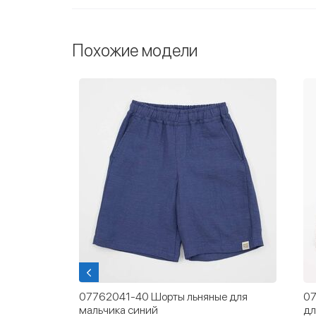
Похожие модели
ые для
07762041-40 Шорты льняные для
07
й
мальчика синий
дл