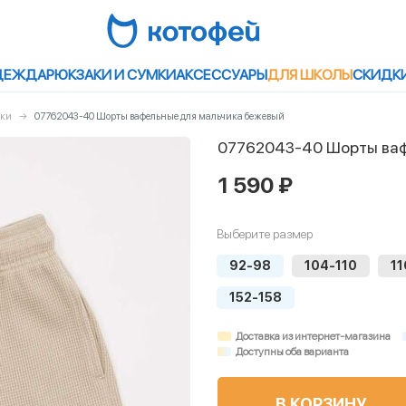
ДЕЖДА
РЮКЗАКИ И СУМКИ
АКСЕССУАРЫ
ДЛЯ ШКОЛЫ
СКИДК
бки
07762043-40 Шорты вафельные для мальчика бежевый
07762043-40 Шорты ваф
1 590 ₽
Выберите размер
92-98
104-110
11
152-158
Доставка из интернет-магазина
Доступны оба варианта
В КОРЗИНУ