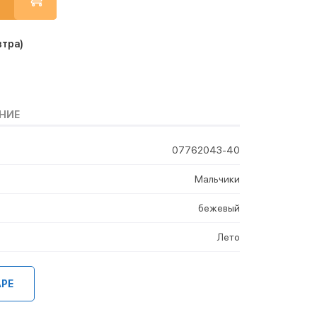
втра)
НИЕ
07762043-40
Мальчики
бежевый
Лето
АРЕ