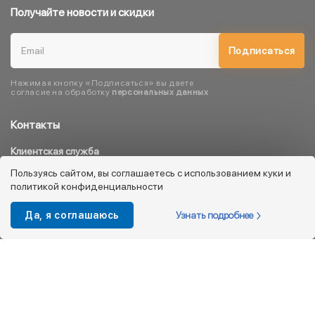
Получайте новости и скидки
Подписаться
Нажимая кнопку «Подписаться» вы даете
согласие на обработку
персональных данных
Контакты
Клиентская служба
8 800 333 08 45
Пользуясь сайтом, вы соглашаетесь с использованием куки и
политикой конфиденциальности
info@kotofey.ru
Магазины в Москва (50)
Узнать подробнее
Да, я соглашаюсь
Интернет-магазин
+7 495 212-93-79
shop@kotofey.ru