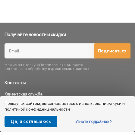
Получайте новости и скидки
Подписаться
Нажимая кнопку «Подписаться» вы даете
согласие на обработку
персональных данных
Контакты
Клиентская служба
8 800 333 08 45
Пользуясь сайтом, вы соглашаетесь с использованием куки и
политикой конфиденциальности
info@kotofey.ru
Магазины в Москва (50)
Узнать подробнее
Да, я соглашаюсь
Интернет-магазин