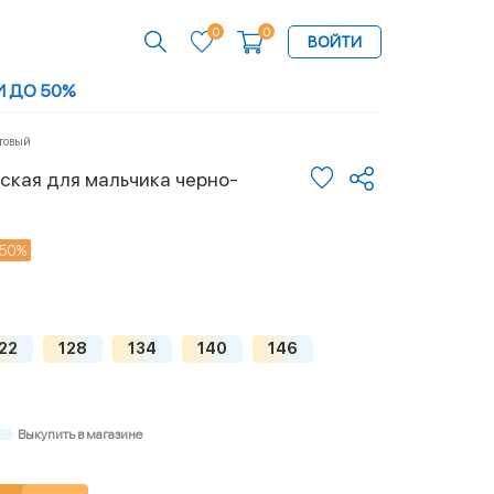
0
0
ВОЙТИ
И ДО 50%
етовый
ская для мальчика черно-
50%
22
128
134
140
146
Выкупить в магазине