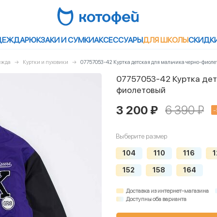
ДЕЖДА
РЮКЗАКИ И СУМКИ
АКСЕССУАРЫ
ДЛЯ ШКОЛЫ
СКИДК
ежда
Куртки и пуховики
07757053-42 Куртка детская для мальчика черно-фиол
07757053-42 Куртка дет
фиолетовый
3 200 ₽
6 390 ₽
-
Выберите размер
104
110
116
1
152
158
164
Доставка из интернет-магазина
Доступны оба варианта