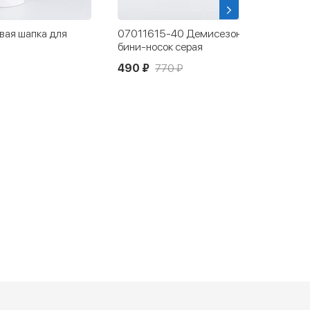
вая шапка для
07011615-40 Демисезонная шапка-
бини-носок серая
490 ₽
770 ₽