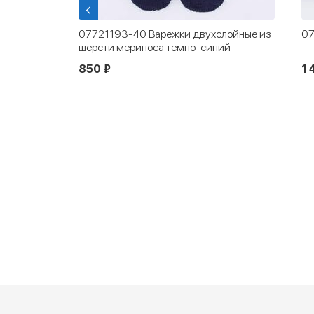
шапка-
07721193-40 Варежки двухслойные из
07
шерсти мериноса темно-синий
850 ₽
1 