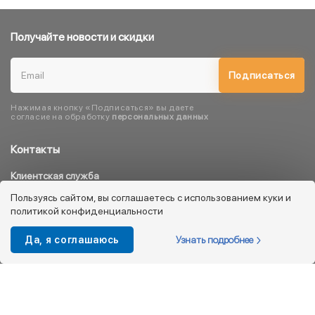
Получайте новости и скидки
Подписаться
Нажимая кнопку «Подписаться» вы даете
согласие на обработку
персональных данных
Контакты
Клиентская служба
8 800 333 08 45
Пользуясь сайтом, вы соглашаетесь с использованием куки и
политикой конфиденциальности
info@kotofey.ru
Магазины в Москва (50)
Узнать подробнее
Да, я соглашаюсь
Интернет-магазин
+7 495 212-93-79
shop@kotofey.ru