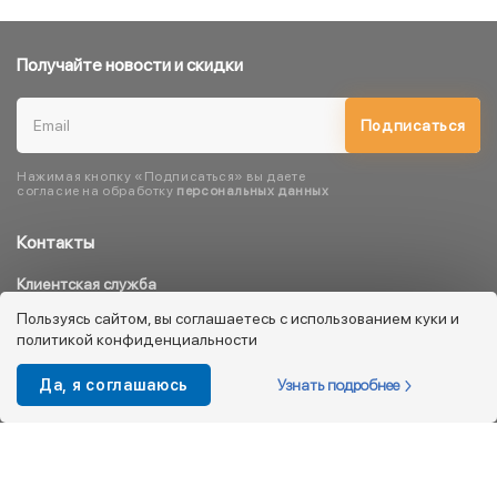
Получайте новости и скидки
Подписаться
Нажимая кнопку «Подписаться» вы даете
согласие на обработку
персональных данных
Контакты
Клиентская служба
8 800 333 08 45
Пользуясь сайтом, вы соглашаетесь с использованием куки и
политикой конфиденциальности
info@kotofey.ru
Магазины в Москва (50)
Узнать подробнее
Да, я соглашаюсь
Интернет-магазин
+7 495 212-93-79
shop@kotofey.ru