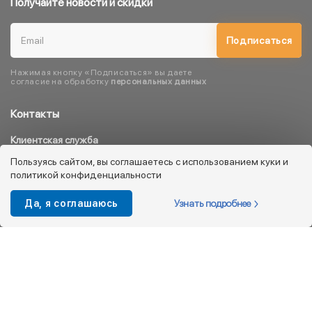
Получайте новости и скидки
Подписаться
Нажимая кнопку «Подписаться» вы даете
согласие на обработку
персональных данных
Контакты
Клиентская служба
8 800 333 08 45
Пользуясь сайтом, вы соглашаетесь с использованием куки и
политикой конфиденциальности
info@kotofey.ru
Магазины в Москва (50)
Узнать подробнее
Да, я соглашаюсь
Интернет-магазин
+7 495 212-93-79
shop@kotofey.ru