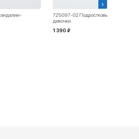
сандалии-
725097-02 Подростковые сланцы для
девочки
1 390 ₽
Новинка