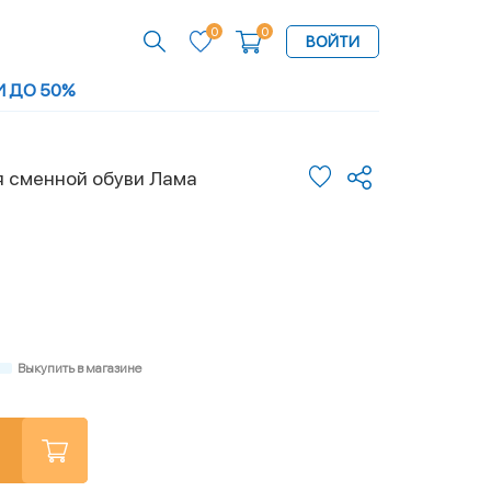
0
0
ВОЙТИ
И ДО 50%
 сменной обуви Лама
Выкупить в магазине