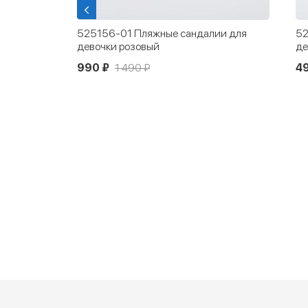
анцы для
525156-01 Пляжные сандалии для
52
девочки розовый
де
990 ₽
1 490 ₽
4
Новинка