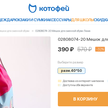
ДЕЖДА
РЮКЗАКИ И СУМКИ
АКСЕССУАРЫ
ДЛЯ ШКОЛЫ
СКИДК
ешки для сменной обуви
02808074-20 Мешок для сменной обуви Лама
02808074-20 Мешок для
390 ₽
570 ₽
-32%
Выберите размер
разм.40*50
Доставка из интернет-магазина
Доступны оба варианта
В КОРЗИНУ