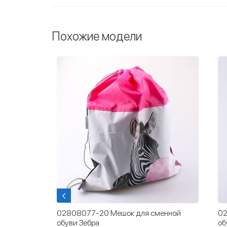
Похожие модели
енной
02808077-20 Мешок для сменной
02
обуви Зебра
об