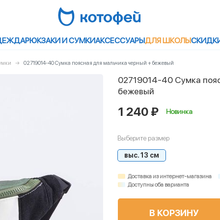
ДЕЖДА
РЮКЗАКИ И СУМКИ
АКСЕССУАРЫ
ДЛЯ ШКОЛЫ
СКИДК
сумки
02719014-40 Сумка поясная для мальчика черный + бежевый
02719014-40 Сумка пояс
бежевый
1 240 ₽
Новинка
Выберите размер
выс. 13 см
Доставка из интернет-магазина
Доступны оба варианта
В КОРЗИНУ