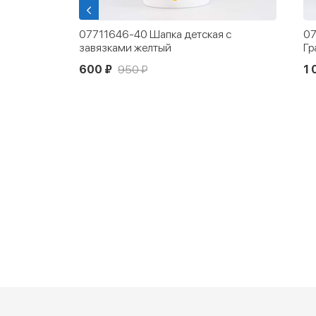
ьчика
07711646-40 Шапка детская с
07
завязками желтый
Гр
600 ₽
950 ₽
1 