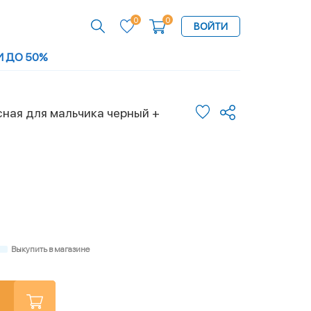
0
0
ВОЙТИ
И ДО 50%
ная для мальчика черный +
Выкупить в магазине