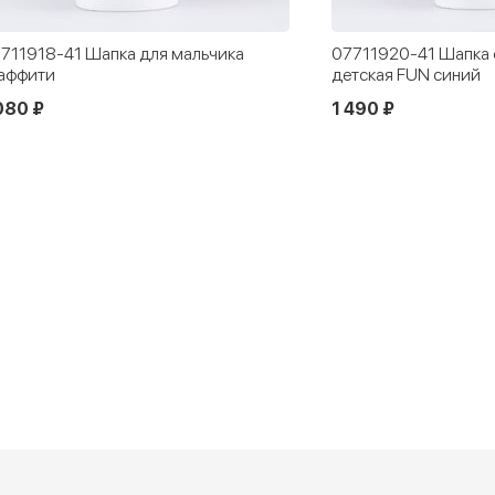
711918-41 Шапка для мальчика
07711920-41 Шапка 
аффити
детская FUN синий
080 ₽
1 490 ₽