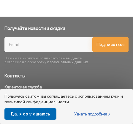
Получайте новости и скидки
Подписаться
Нажимая кнопку «Подписаться» вы даете
согласие на обработку
персональных данных
Контакты
Клиентская служба
8 800 333 08 45
Пользуясь сайтом, вы соглашаетесь с использованием куки и
политикой конфиденциальности
info@kotofey.ru
Магазины в Москва (50)
Узнать подробнее
Да, я соглашаюсь
Интернет-магазин
+7 495 212-93-79