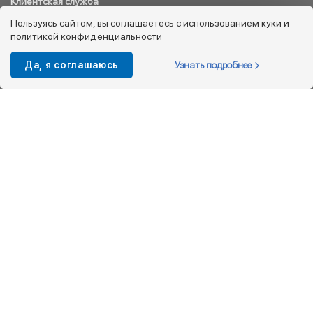
Клиентская служба
8 800 333 08 45
Пользуясь сайтом, вы соглашаетесь с использованием куки и
политикой конфиденциальности
info@kotofey.ru
Магазины в Москва (50)
Узнать подробнее
Да, я соглашаюсь
Интернет-магазин
+7 495 212-93-79
shop@kotofey.ru
Покупателям
О компании
Партнерам