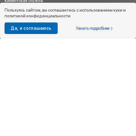
Клиентская служба
8 800 333 08 45
Пользуясь сайтом, вы соглашаетесь с использованием куки и
политикой конфиденциальности
info@kotofey.ru
Магазины в Москва (50)
Узнать подробнее
Да, я соглашаюсь
Интернет-магазин
+7 495 212-93-79
shop@kotofey.ru
Покупателям
О компании
Партнерам