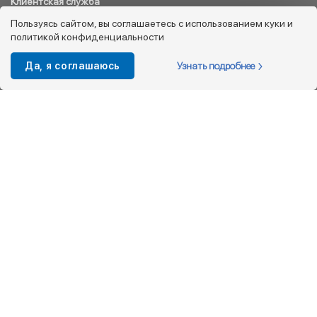
Клиентская служба
8 800 333 08 45
Пользуясь сайтом, вы соглашаетесь с использованием куки и
политикой конфиденциальности
info@kotofey.ru
Магазины в Москва (50)
Узнать подробнее
Да, я соглашаюсь
Интернет-магазин
+7 495 212-93-79
shop@kotofey.ru
Покупателям
О компании
Партнерам