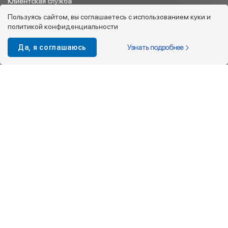
Клиентская служба
8 800 333 08 45
Пользуясь сайтом, вы соглашаетесь с использованием куки и
политикой конфиденциальности
info@kotofey.ru
Магазины в Москва (50)
Узнать подробнее
Да, я соглашаюсь
Интернет-магазин
+7 495 212-93-79
shop@kotofey.ru
Покупателям
О компании
Партнерам