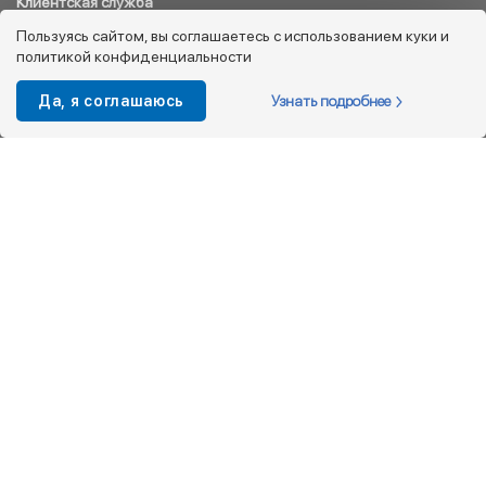
Клиентская служба
8 800 333 08 45
Пользуясь сайтом, вы соглашаетесь с использованием куки и
политикой конфиденциальности
info@kotofey.ru
Магазины в Москва (50)
Узнать подробнее
Да, я соглашаюсь
Интернет-магазин
+7 495 212-93-79
shop@kotofey.ru
Покупателям
О компании
Партнерам