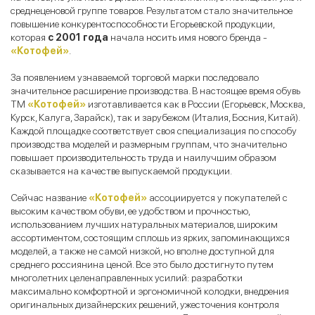
среднеценовой группе товаров. Результатом стало значительное
повышение конкурентоспособности Егорьевской продукции,
которая
с 2001 года
начала носить имя нового бренда -
«Котофей»
.
За появлением узнаваемой торговой марки последовало
значительное расширение производства. В настоящее время обувь
ТМ
«Котофей»
изготавливается как в России (Егорьевск, Москва,
Курск, Калуга, Зарайск), так и зарубежом (Италия, Босния, Китай).
Каждой площадке соответствует своя специализация по способу
производства моделей и размерным группам, что значительно
повышает производительность труда и наилучшим образом
сказывается на качестве выпускаемой продукции.
Сейчас название
«Котофей»
ассоциируется у покупателей с
высоким качеством обуви, ее удобством и прочностью,
использованием лучших натуральных материалов, широким
ассортиментом, состоящим сплошь из ярких, запоминающихся
моделей, а также не самой низкой, но вполне доступной для
среднего россиянина ценой. Все это было достигнуто путем
многолетних целенаправленных усилий: разработки
максимально комфортной и эргономичной колодки, внедрения
оригинальных дизайнерских решений, ужесточения контроля