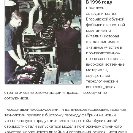
В 1996 году
началось
сотрудничество
Егорьевской обувной
фабрики с известной
компанией IGI
(Италия), которая
стала принимать
активное участие в
производственном
процессе, поставляя
высококачественные
материалы,
осуществляя
технологический
контроль, давая
стратегические рекомендации и проводя переобучение
сотрудников.
Переоснащение оборудования и дальнейшее усовершенствование
технологий привело к быстрому переходу фабрики на новый
уровень выпуска продукции: вместо «простой» обуви низкой
стоимости стали выпускаться модели по-прежнему отменного
качества, но уже нового дизайна и исполнения, относящиеся уже к