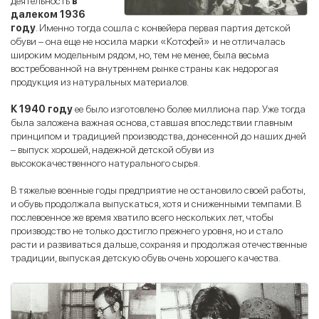
деятельность
в
далеком 1936
году
. Именно тогда сошла с конвейера первая партия детской
обуви – она еще не носила марки «Котофей» и не отличалась
широким модельным рядом, но, тем не менее, была весьма
востребованной на внутреннем рынке страны как недорогая
продукция из натуральных материалов.
К 1940 году
ее было изготовлено более миллиона пар. Уже тогда
была заложена важная основа, ставшая впоследствии главным
принципом и традицией производства, донесенной до наших дней
– выпуск хорошей, надежной детской обуви из
высококачественного натурального сырья.
В тяжелые военные годы предприятие не остановило своей работы,
и обувь продолжала выпускаться, хотя и сниженными темпами. В
послевоенное же время хватило всего нескольких лет, чтобы
производство не только достигло прежнего уровня, но и стало
расти и развиваться дальше, сохраняя и продолжая отечественные
традиции, выпуская детскую обувь очень хорошего качества.