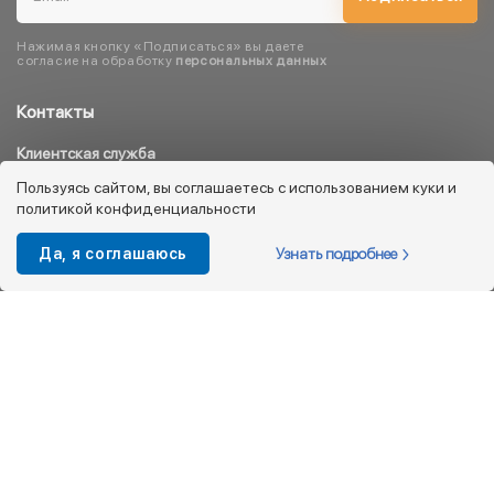
Нажимая кнопку «Подписаться» вы даете
согласие на обработку
персональных данных
Контакты
Клиентская служба
8 800 333 08 45
Пользуясь сайтом, вы соглашаетесь с использованием куки и
политикой конфиденциальности
info@kotofey.ru
Магазины в Москва (50)
Узнать подробнее
Да, я соглашаюсь
Интернет-магазин
+7 495 212-93-79
shop@kotofey.ru
Покупателям