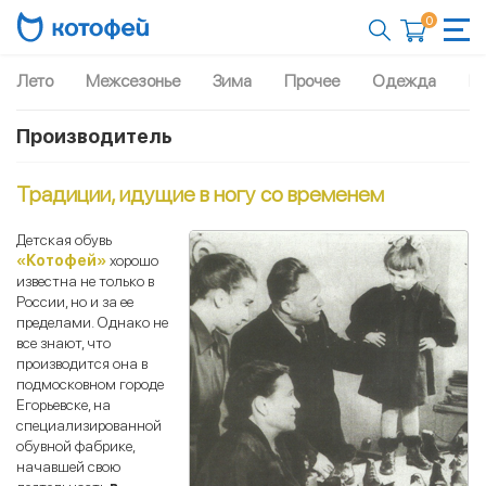
0
Лето
Межсезонье
Зима
Прочее
Одежда
Рю
Производитель
Традиции, идущие в ногу со временем
Детская обувь
«Котофей»
хорошо
известна не только в
России, но и за ее
пределами. Однако не
все знают, что
производится она в
подмосковном городе
Егорьевске, на
специализированной
обувной фабрике,
начавшей свою