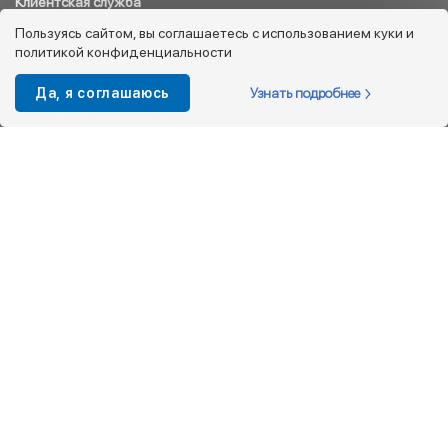
Клиентская служба
8 800 333 08 45
Пользуясь сайтом, вы соглашаетесь с использованием куки и
политикой конфиденциальности
info@kotofey.ru
Магазины в Москва (50)
Узнать подробнее
Да, я соглашаюсь
Интернет-магазин
+7 495 212-93-79
shop@kotofey.ru
Покупателям
О компании
Партнерам