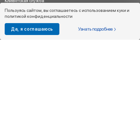
Клиентская служба
8 800 333 08 45
Пользуясь сайтом, вы соглашаетесь с использованием куки и
политикой конфиденциальности
info@kotofey.ru
Магазины в Москва (50)
Узнать подробнее
Да, я соглашаюсь
Интернет-магазин
+7 495 212-93-79
shop@kotofey.ru
Покупателям
О компании
Партнерам