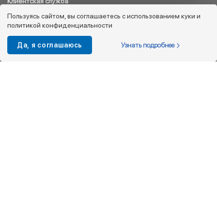
Клиентская служба
8 800 333 08 45
Пользуясь сайтом, вы соглашаетесь с использованием куки и
политикой конфиденциальности
info@kotofey.ru
Магазины в Москва (50)
Узнать подробнее
Да, я соглашаюсь
Интернет-магазин
+7 495 212-93-79
shop@kotofey.ru
Покупателям
О компании
Партнерам