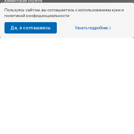
Клиентская служба
8 800 333 08 45
Пользуясь сайтом, вы соглашаетесь с использованием куки и
политикой конфиденциальности
info@kotofey.ru
Магазины в Москва (50)
Узнать подробнее
Да, я соглашаюсь
Интернет-магазин
+7 495 212-93-79
shop@kotofey.ru
Покупателям
О компании
Партнерам