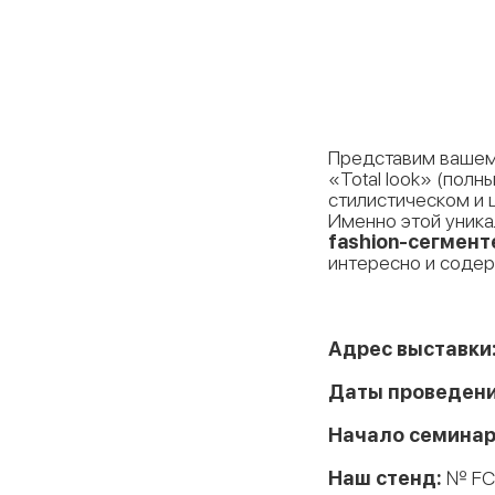
Представим ваше
«Total look» (пол
стилистическом и 
Именно этой уник
fashion-сегмент
интересно и соде
Адрес выставки
Даты проведени
Начало семинар
Наш стенд:
№ FC0