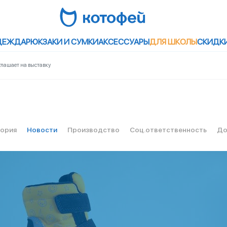
ДЕЖДА
РЮКЗАКИ И СУМКИ
АКСЕССУАРЫ
ДЛЯ ШКОЛЫ
СКИДК
глашает на выставку
ория
Новости
Производство
Соц.ответственность
До