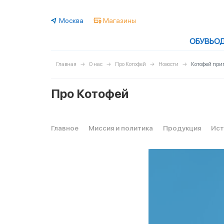
Москва
Магазины
ОБУВЬ
О
Главная
О нас
Про Котофей
Новости
Котофей при
Про Котофей
Главное
Миссия и политика
Продукция
Ист