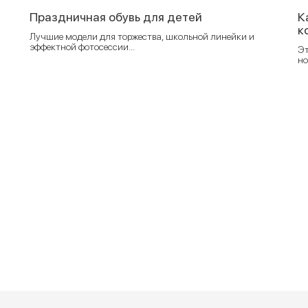
Праздничная обувь для детей
К
к
Лучшие модели для торжества, школьной линейки и
эффектной фотосессии...
Эт
но