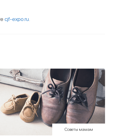
те
cjf-expo.ru
.
Советы мамам