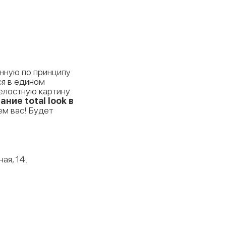
анную по принципу
ся в едином
елостную картину.
ние total look в
ем вас! Будет
ая, 14.