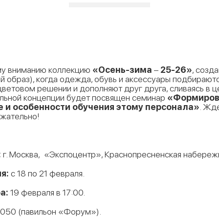
му вниманию коллекцию
«Осень-зима
–
25-26»
, созд
ный образ), когда одежда, обувь и аксессуары подбирают
цветовом решении и дополняют друг друга, сливаясь в ц
альной концепции будет посвящен семинар
«Формирова
е и особенности обучения этому персонала»
. Жд
ржательно!
:
г. Москва, «Экспоцентр», Краснопресненская набережн
я:
с 18 по 21 февраля.
а:
19 февраля в 17:00.
50 (павильон «Форум»).