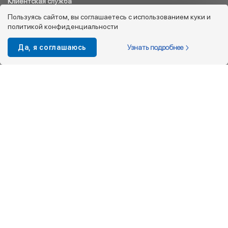
Клиентская служба
8 800 333 08 45
Пользуясь сайтом, вы соглашаетесь с использованием куки и
политикой конфиденциальности
info@kotofey.ru
Магазины в Москва (50)
Узнать подробнее
Да, я соглашаюсь
Интернет-магазин
+7 495 212-93-79
shop@kotofey.ru
Покупателям
О компании
Партнерам