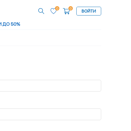
0
0
ВОЙТИ
И ДО 50%