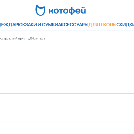
ДЕЖДА
РЮКЗАКИ И СУМКИ
АКСЕССУАРЫ
ДЛЯ ШКОЛЫ
СКИДК
юстровский пр-кт, д 84 литер а