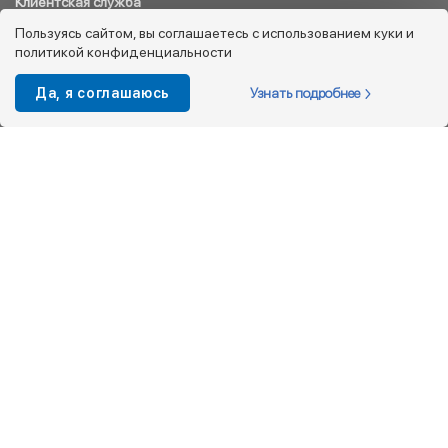
Клиентская служба
8 800 333 08 45
Пользуясь сайтом, вы соглашаетесь с использованием куки и
политикой конфиденциальности
info@kotofey.ru
Магазины в Москва (50)
Узнать подробнее
Да, я соглашаюсь
Интернет-магазин
+7 495 212-93-79
shop@kotofey.ru
Покупателям
О компании
Партнерам