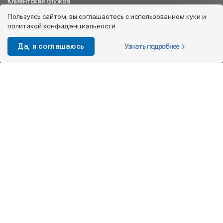
Клиентская служба
8 800 333 08 45
Пользуясь сайтом, вы соглашаетесь с использованием куки и
политикой конфиденциальности
info@kotofey.ru
Магазины в Москва (50)
Узнать подробнее
Да, я соглашаюсь
Интернет-магазин
+7 495 212-93-79
shop@kotofey.ru
Покупателям
О компании
Партнерам