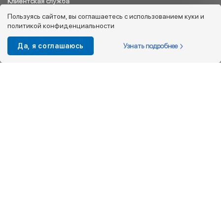
Клиентская служба
8 800 333 08 45
Пользуясь сайтом, вы соглашаетесь с использованием куки и
политикой конфиденциальности
info@kotofey.ru
Магазины в Москва (50)
Узнать подробнее
Да, я соглашаюсь
Интернет-магазин
+7 495 212-93-79
shop@kotofey.ru
Покупателям
О компании
Партнерам