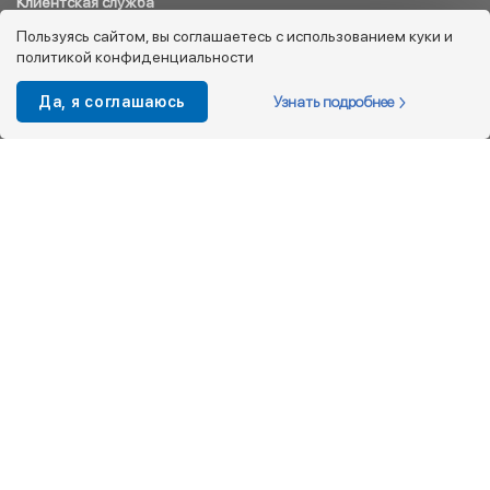
Клиентская служба
8 800 333 08 45
Пользуясь сайтом, вы соглашаетесь с использованием куки и
политикой конфиденциальности
info@kotofey.ru
Магазины в Москва (50)
Узнать подробнее
Да, я соглашаюсь
Интернет-магазин
+7 495 212-93-79
shop@kotofey.ru
Покупателям
О компании
Партнерам